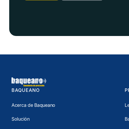
BAQUEANO
P
Acerca de Baqueano
L
Solución
B