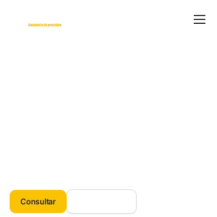
Balanzas
Pesaje preciso para decisiones mejor
fundamentadas.
Las Balanzas Baqueano te permiten registrar el peso
del ganado de forma rápida, confiable y directamente
en campo, integrando cada dato a tu flujo de trabajo
diario y a la app Baqueano.
Consultar
Conocer más