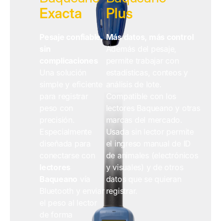
Exacta
Plus
Pesaje confiable,
Más datos, más control
sin
Además del pesaje,
complicaciones
permite trabajar con
Una solución
estadísticas, conteos y
simple y eficiente
análisis de lote.
para registrar
Compatible con los
peso con
lectores Baqueano y otras
precisión.
marcas del mercado.
Especialmente
Usada sin lector permite
diseñada para
el ingreso manual de ID
conectarse con
de animales (electrónicos
lectores
y visuales) y de otros
Baqueano
vía
datos que se quieran
Bluetooth y enviar
registrar.
el peso al lector
de forma